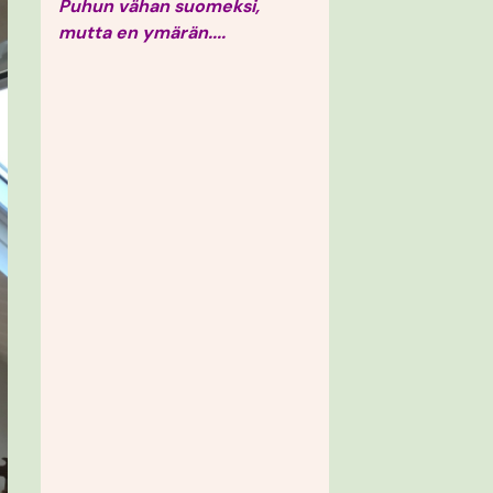
Puhun vähan suomeksi,
mutta en ymärän....