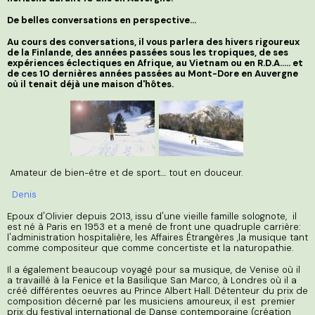
De belles conversations en perspective
...
Au cours des conversations, il vous parlera des hivers rigoureux
de la Finlande, des années passées sous les tropiques, de ses
expériences éclectiques en Afrique, au Vietnam ou en R.D.A..... et
de ces 10 dernières années passées au Mont-Dore en Auvergne
où il tenait déjà une maison d'hôtes.
Amateur de bien-être et de sport.... tout en douceur.
Denis
Epoux d'Olivier depuis 2013, issu d'une vieille famille solognote,
il
est né à Paris en 1953 et a mené de front une quadruple carrière:
l'administration hospitalière, les Affaires Étrangères ,la musique tant
comme compositeur que comme concertiste et la naturopathie.
Il a également beaucoup voyagé pour sa musique, de Venise où il
a travaillé à la Fenice et la Basilique San Marco, à Londres où il a
créé différentes oeuvres au Prince Albert Hall. Détenteur du prix de
composition décerné par les musiciens amoureux, il est premier
prix du festival international de Danse contemporaine (création